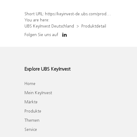
Short URL:
https://keyinvest-de.ubs.com/produkt/detail/index/isin/DE000WA7XF99
You are here:
UBS KeyInvest Deutschland
Produktdetail
Folgen Sie uns auf
Explore UBS KeyInvest
Home
Mein KeyInvest
Märkte
Produkte
Themen
Service