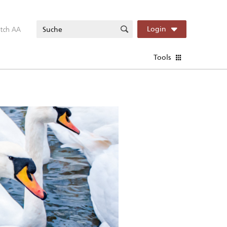
itch AA
Login
Tools