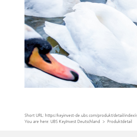
Short URL:
https://keyinvest-de.ubs.com/produkt/detail/inde
You are here:
UBS KeyInvest Deutschland
Produktdetail