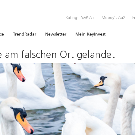
Rating:
S&P A+
|
Moody’s Aa2
|
F
ice
TrendRadar
Newsletter
Mein KeyInvest
e am falschen Ort gelandet