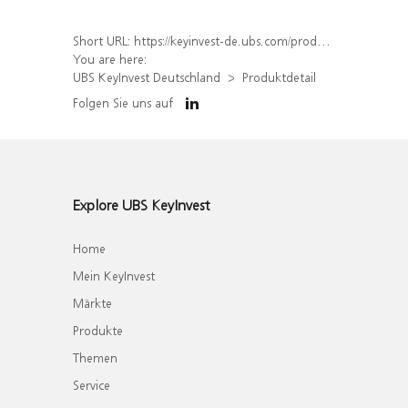
Short URL:
https://keyinvest-de.ubs.com/produkt/detail/index/isin/DE000WA7X158
You are here:
UBS KeyInvest Deutschland
Produktdetail
Folgen Sie uns auf
Explore UBS KeyInvest
Home
Mein KeyInvest
Märkte
Produkte
Themen
Service