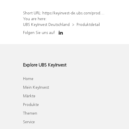
Short URL:
https://keyinvest-de.ubs.com/produkt/detail/index/isin/DE000WA7X0R8
You are here:
UBS KeyInvest Deutschland
Produktdetail
Folgen Sie uns auf
Explore UBS KeyInvest
Home
Mein KeyInvest
Märkte
Produkte
Themen
Service