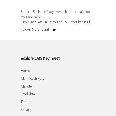
Short URL:
https://keyinvest-de.ubs.com/produkt/detail/index/isin/DE000WA7X083
You are here:
UBS KeyInvest Deutschland
Produktdetail
Folgen Sie uns auf
Explore UBS KeyInvest
Home
Mein KeyInvest
Märkte
Produkte
Themen
Service