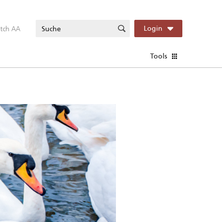
itch AA
Login
Tools