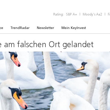
Rating:
S&P A+
|
Moody’s Aa2
|
F
ice
TrendRadar
Newsletter
Mein KeyInvest
e am falschen Ort gelandet