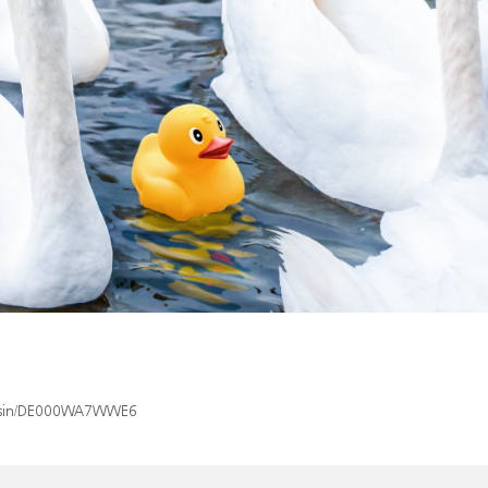
ex/isin/DE000WA7WWE6