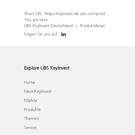
Short URL:
https://keyinvest-de.ubs.com/produkt/detail/index/isin/DE000WA7WHD9
You are here:
UBS KeyInvest Deutschland
Produktdetail
Folgen Sie uns auf
Explore UBS KeyInvest
Home
Mein KeyInvest
Märkte
Produkte
Themen
Service