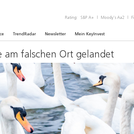
Rating:
S&P A+
|
Moody’s Aa2
|
F
ice
TrendRadar
Newsletter
Mein KeyInvest
e am falschen Ort gelandet