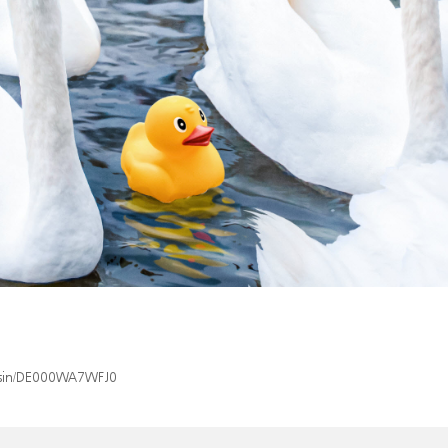
x/isin/DE000WA7WFJ0