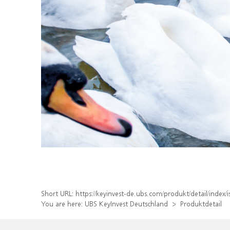
Short URL:
https://keyinvest-de.ubs.com/produkt/detail/inde
You are here:
UBS KeyInvest Deutschland
Produktdetail