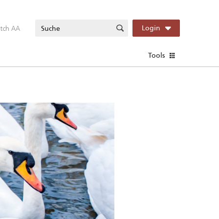
itch AA
Login
Tools