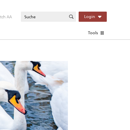
itch AA
Login
Tools