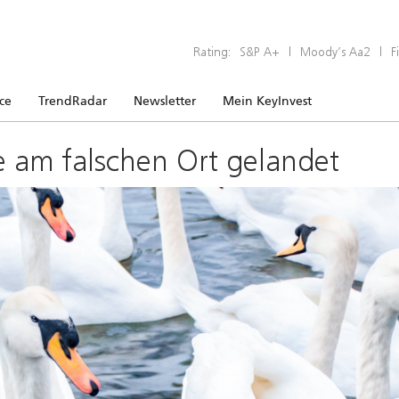
Rating:
S&P A+
|
Moody’s Aa2
|
F
ice
TrendRadar
Newsletter
Mein KeyInvest
e am falschen Ort gelandet