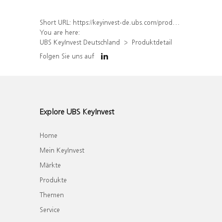
Short URL:
https://keyinvest-de.ubs.com/produkt/detail/index/isin/DE000WA7WAX2
You are here:
UBS KeyInvest Deutschland
Produktdetail
Folgen Sie uns auf
Explore UBS KeyInvest
Home
Mein KeyInvest
Märkte
Produkte
Themen
Service