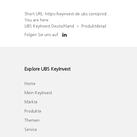
Short URL:
https://keyinvest-de.ubs.com/produkt/detail/index/isin/DE000WA7W5C0
You are here:
UBS KeyInvest Deutschland
Produktdetail
Folgen Sie uns auf
Explore UBS KeyInvest
Home
Mein KeyInvest
Märkte
Produkte
Themen
Service