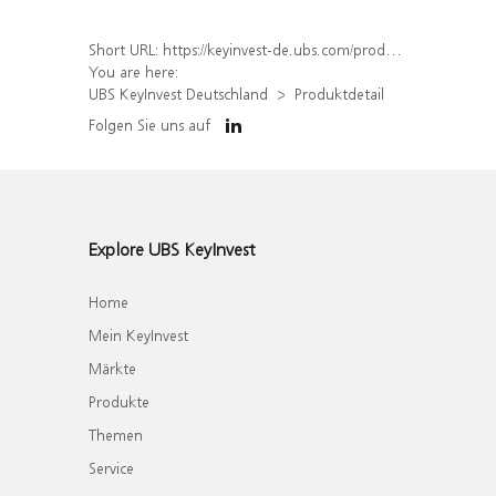
Short URL:
https://keyinvest-de.ubs.com/produkt/detail/index/isin/DE000WA7W473
You are here:
UBS KeyInvest Deutschland
Produktdetail
Folgen Sie uns auf
Explore UBS KeyInvest
Home
Mein KeyInvest
Märkte
Produkte
Themen
Service