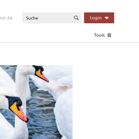
itch AA
Login
Tools