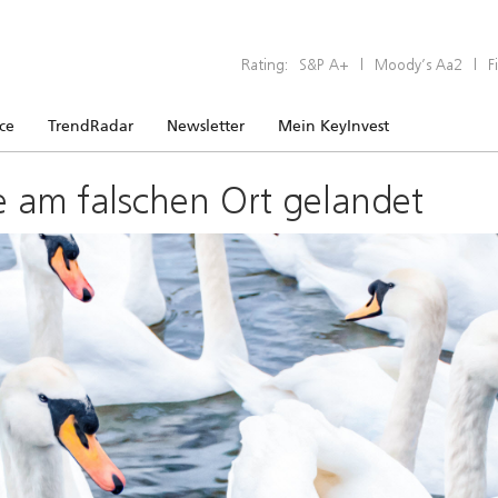
Rating:
S&P A+
|
Moody’s Aa2
|
F
ice
TrendRadar
Newsletter
Mein KeyInvest
e am falschen Ort gelandet