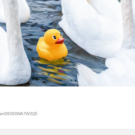
ex/isin/DE000WA7W3Q5