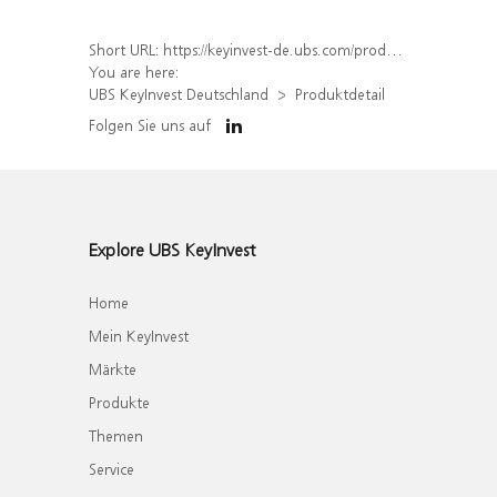
Short URL:
https://keyinvest-de.ubs.com/produkt/detail/index/isin/DE000WA7W127
You are here:
UBS KeyInvest Deutschland
Produktdetail
Folgen Sie uns auf
Explore UBS KeyInvest
Home
Mein KeyInvest
Märkte
Produkte
Themen
Service