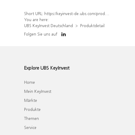
Short URL:
https://keyinvest-de.ubs.com/produkt/detail/index/isin/DE000WA7VXR8
You are here:
UBS KeyInvest Deutschland
Produktdetail
Folgen Sie uns auf
Explore UBS KeyInvest
Home
Mein KeyInvest
Märkte
Produkte
Themen
Service