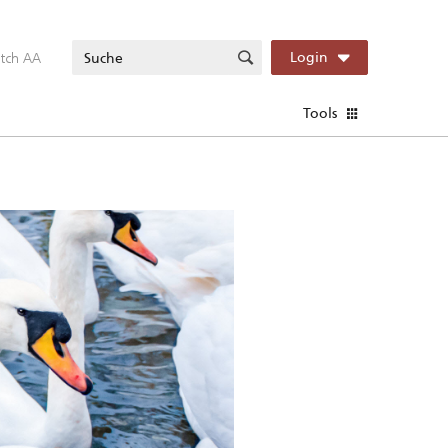
itch AA
Login
Tools