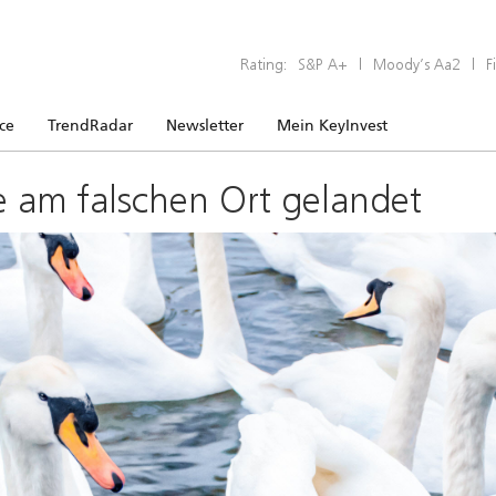
Rating:
S&P A+
|
Moody’s Aa2
|
F
ice
TrendRadar
Newsletter
Mein KeyInvest
e am falschen Ort gelandet