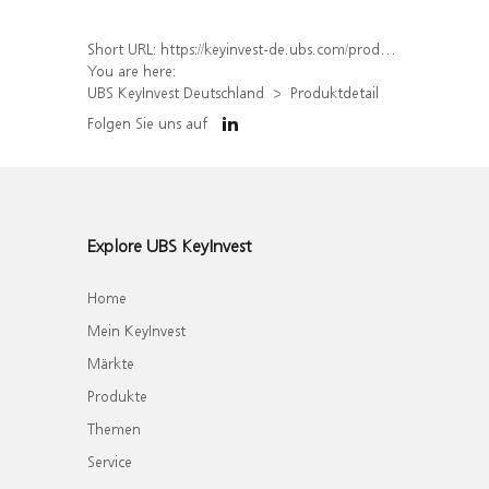
Short URL:
https://keyinvest-de.ubs.com/produkt/detail/index/isin/DE000WA7VW74
You are here:
UBS KeyInvest Deutschland
Produktdetail
Folgen Sie uns auf
Explore UBS KeyInvest
Home
Mein KeyInvest
Märkte
Produkte
Themen
Service