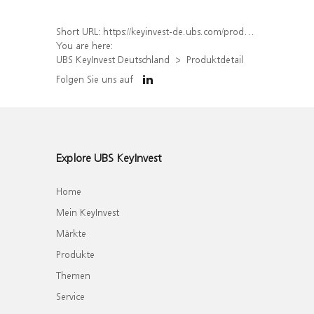
Short URL:
https://keyinvest-de.ubs.com/produkt/detail/index/isin/DE000WA7VNX7
You are here:
UBS KeyInvest Deutschland
Produktdetail
Folgen Sie uns auf
Explore UBS KeyInvest
Home
Mein KeyInvest
Märkte
Produkte
Themen
Service