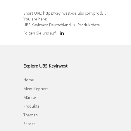
Short URL:
https://keyinvest-de.ubs.com/produkt/detail/index/isin/DE000WA7VAV8
You are here:
UBS KeyInvest Deutschland
Produktdetail
Folgen Sie uns auf
Explore UBS KeyInvest
Home
Mein KeyInvest
Märkte
Produkte
Themen
Service