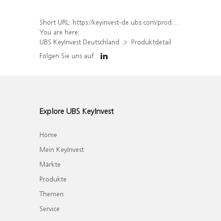
Short URL:
https://keyinvest-de.ubs.com/produkt/detail/index/isin/DE000WA7V7X3
You are here:
UBS KeyInvest Deutschland
Produktdetail
Folgen Sie uns auf
Explore UBS KeyInvest
Home
Mein KeyInvest
Märkte
Produkte
Themen
Service