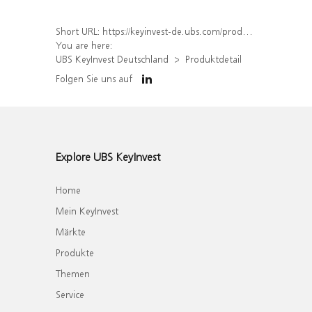
Short URL:
https://keyinvest-de.ubs.com/produkt/detail/index/isin/DE000WA7V5S7
You are here:
UBS KeyInvest Deutschland
Produktdetail
Folgen Sie uns auf
Explore UBS KeyInvest
Home
Mein KeyInvest
Märkte
Produkte
Themen
Service