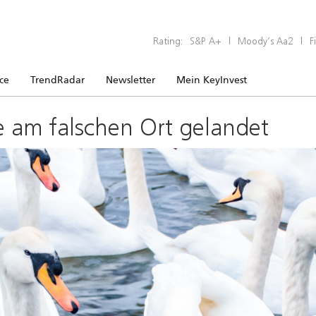
Rating:
S&P A+
|
Moody’s Aa2
|
F
ice
TrendRadar
Newsletter
Mein KeyInvest
e am falschen Ort gelandet