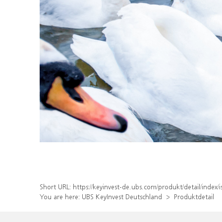
Short URL:
https://keyinvest-de.ubs.com/produkt/detail/inde
You are here:
UBS KeyInvest Deutschland
Produktdetail