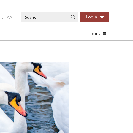
itch AA
Login
Tools