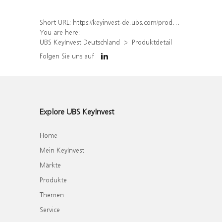
Short URL:
https://keyinvest-de.ubs.com/produkt/detail/index/isin/DE000WA7UZU9
You are here:
UBS KeyInvest Deutschland
Produktdetail
Folgen Sie uns auf
Explore UBS KeyInvest
Home
Mein KeyInvest
Märkte
Produkte
Themen
Service