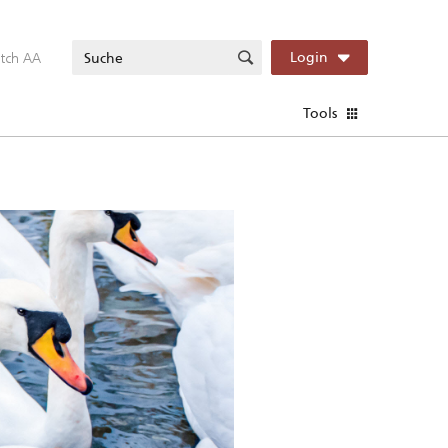
itch AA
Login
Tools