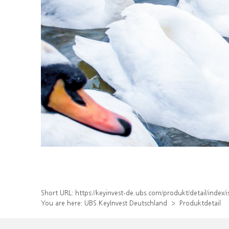
Short URL:
https://keyinvest-de.ubs.com/produkt/detail/inde
You are here:
UBS KeyInvest Deutschland
Produktdetail