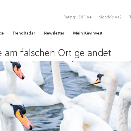
Rating:
S&P A+
|
Moody’s Aa2
|
F
ice
TrendRadar
Newsletter
Mein KeyInvest
e am falschen Ort gelandet