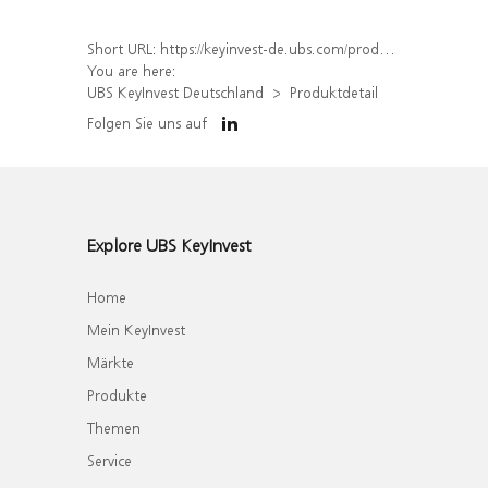
Short URL:
https://keyinvest-de.ubs.com/produkt/detail/index/isin/DE000WA7UZ98
You are here:
UBS KeyInvest Deutschland
Produktdetail
Folgen Sie uns auf
Explore UBS KeyInvest
Home
Mein KeyInvest
Märkte
Produkte
Themen
Service