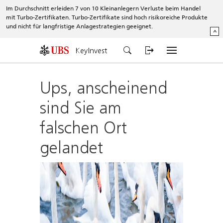
Im Durchschnitt erleiden 7 von 10 Kleinanlegern Verluste beim Handel
mit Turbo-Zertifikaten. Turbo-Zertifikate sind hoch risikoreiche Produkte
und nicht für langfristige Anlagestrategien geeignet.
^
KeyInvest
Ups, anscheinend
sind Sie am
falschen Ort
gelandet