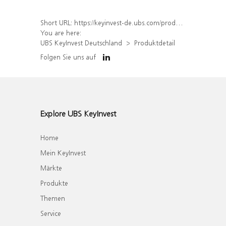
Short URL:
https://keyinvest-de.ubs.com/produkt/detail/index/isin/DE000WA7UX41
You are here:
UBS KeyInvest Deutschland
Produktdetail
Folgen Sie uns auf
Explore UBS KeyInvest
Home
Mein KeyInvest
Märkte
Produkte
Themen
Service