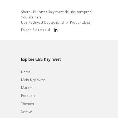
Short URL:
https://keyinvest-de.ubs.com/produkt/detail/index/isin/DE000WA7UW18
You are here:
UBS KeyInvest Deutschland
Produktdetail
Folgen Sie uns auf
Explore UBS KeyInvest
Home
Mein KeyInvest
Märkte
Produkte
Themen
Service