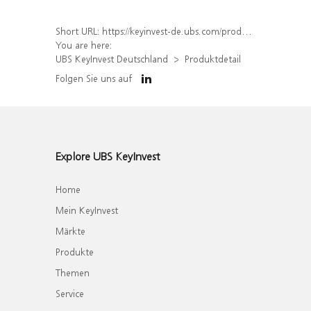
Short URL:
https://keyinvest-de.ubs.com/produkt/detail/index/isin/DE000WA7UUN5
You are here:
UBS KeyInvest Deutschland
Produktdetail
Folgen Sie uns auf
Explore UBS KeyInvest
Home
Mein KeyInvest
Märkte
Produkte
Themen
Service