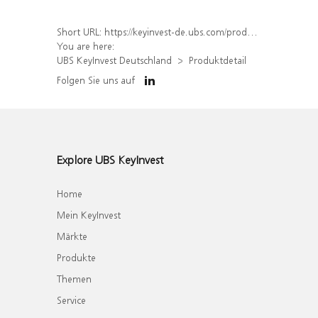
Short URL:
https://keyinvest-de.ubs.com/produkt/detail/index/isin/DE000WA7UPW6
You are here:
UBS KeyInvest Deutschland
Produktdetail
Folgen Sie uns auf
Explore UBS KeyInvest
Home
Mein KeyInvest
Märkte
Produkte
Themen
Service