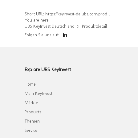
Short URL:
https://keyinvest-de.ubs.com/produkt/detail/index/isin/DE000WA7UPM7
You are here:
UBS KeyInvest Deutschland
Produktdetail
Folgen Sie uns auf
Explore UBS KeyInvest
Home
Mein KeyInvest
Märkte
Produkte
Themen
Service