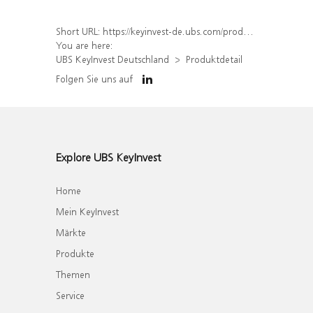
Short URL:
https://keyinvest-de.ubs.com/produkt/detail/index/isin/DE000WA7UNZ4
You are here:
UBS KeyInvest Deutschland
Produktdetail
Folgen Sie uns auf
Explore UBS KeyInvest
Home
Mein KeyInvest
Märkte
Produkte
Themen
Service