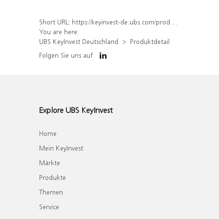
Short URL:
https://keyinvest-de.ubs.com/produkt/detail/index/isin/DE000WA7UJD9
You are here:
UBS KeyInvest Deutschland
Produktdetail
Folgen Sie uns auf
Explore UBS KeyInvest
Home
Mein KeyInvest
Märkte
Produkte
Themen
Service