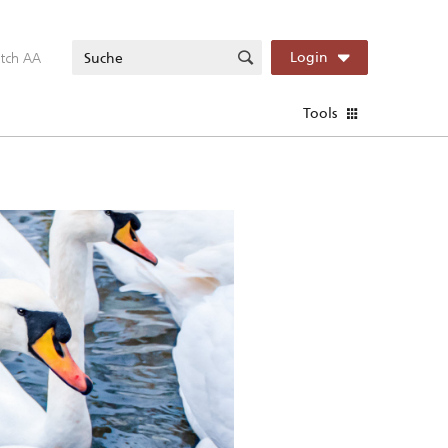
itch AA
Login
Tools