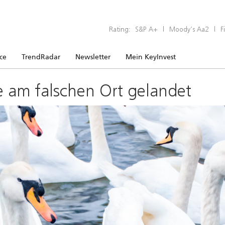
Rating:
S&P A+
|
Moody’s Aa2
|
F
ice
TrendRadar
Newsletter
Mein KeyInvest
e am falschen Ort gelandet