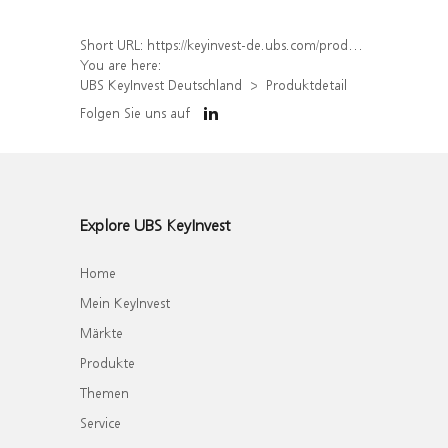
Short URL:
https://keyinvest-de.ubs.com/produkt/detail/index/isin/DE000WA7UHG6
You are here:
UBS KeyInvest Deutschland
Produktdetail
Folgen Sie uns auf
Explore UBS KeyInvest
Home
Mein KeyInvest
Märkte
Produkte
Themen
Service