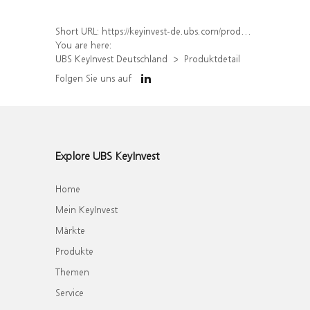
Short URL:
https://keyinvest-de.ubs.com/produkt/detail/index/isin/DE000WA7UFW7
You are here:
UBS KeyInvest Deutschland
Produktdetail
Folgen Sie uns auf
Explore UBS KeyInvest
Home
Mein KeyInvest
Märkte
Produkte
Themen
Service