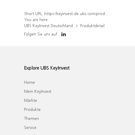
Short URL:
https://keyinvest-de.ubs.com/produkt/detail/index/isin/DE000WA7UEE8
You are here:
UBS KeyInvest Deutschland
Produktdetail
Folgen Sie uns auf
Explore UBS KeyInvest
Home
Mein KeyInvest
Märkte
Produkte
Themen
Service