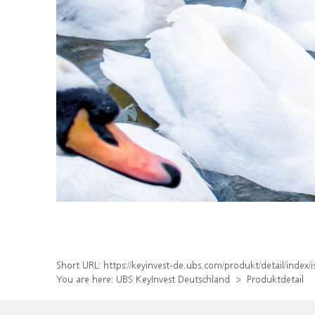
Short URL:
https://keyinvest-de.ubs.com/produkt/detail/inde
You are here:
UBS KeyInvest Deutschland
Produktdetail