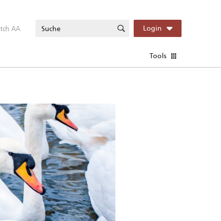
itch AA
Login
Tools