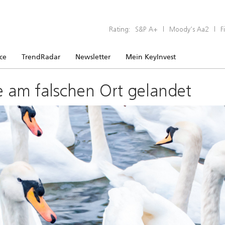
Rating:
S&P A+
|
Moody’s Aa2
|
F
ice
TrendRadar
Newsletter
Mein KeyInvest
e am falschen Ort gelandet