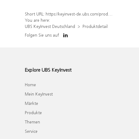
Short URL:
https://keyinvest-de.ubs.com/produkt/detail/index/isin/DE000WA7UCQ6
You are here:
UBS KeyInvest Deutschland
Produktdetail
Folgen Sie uns auf
Explore UBS KeyInvest
Home
Mein KeyInvest
Märkte
Produkte
Themen
Service