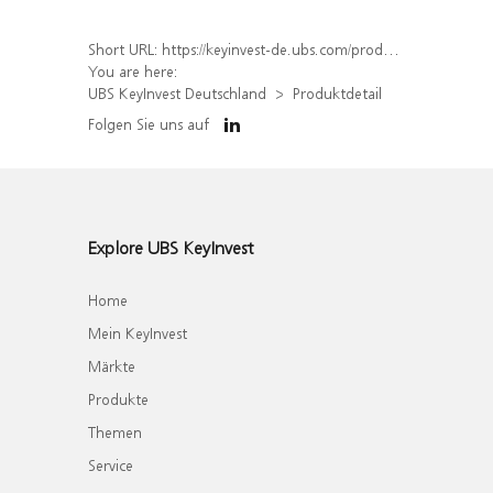
Short URL:
https://keyinvest-de.ubs.com/produkt/detail/index/isin/DE000WA7U7M7
You are here:
UBS KeyInvest Deutschland
Produktdetail
Folgen Sie uns auf
Explore UBS KeyInvest
Home
Mein KeyInvest
Märkte
Produkte
Themen
Service