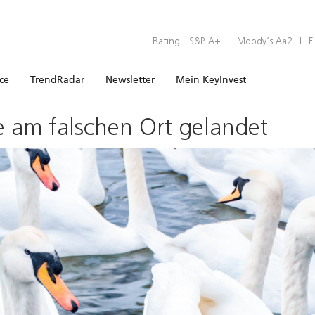
Rating:
S&P A+
|
Moody’s Aa2
|
F
ice
TrendRadar
Newsletter
Mein KeyInvest
e am falschen Ort gelandet