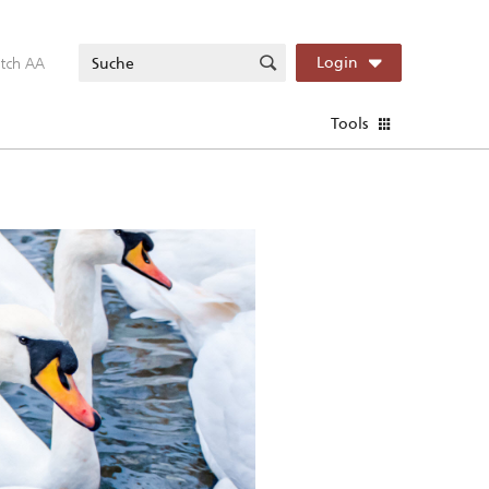
itch AA
Login
Tools