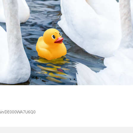
ex/isin/DE000WA7U6Q0