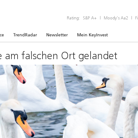
Rating:
S&P A+
|
Moody’s Aa2
|
F
ice
TrendRadar
Newsletter
Mein KeyInvest
e am falschen Ort gelandet