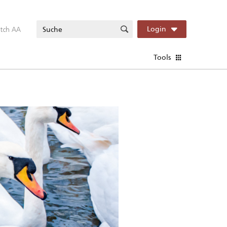
itch AA
Login
Tools