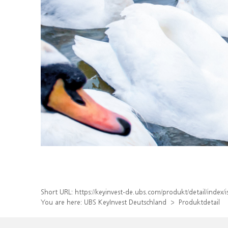
Short URL:
https://keyinvest-de.ubs.com/produkt/detail/inde
You are here:
UBS KeyInvest Deutschland
Produktdetail