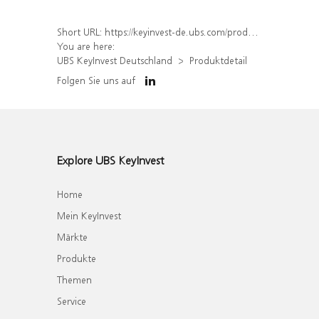
Short URL:
https://keyinvest-de.ubs.com/produkt/detail/index/isin/DE000WA7U3G8
You are here:
UBS KeyInvest Deutschland
Produktdetail
Folgen Sie uns auf
Explore UBS KeyInvest
Home
Mein KeyInvest
Märkte
Produkte
Themen
Service