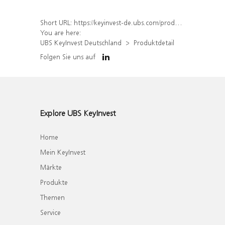
Short URL:
https://keyinvest-de.ubs.com/produkt/detail/index/isin/DE000WA7TXT8
You are here:
UBS KeyInvest Deutschland
Produktdetail
Folgen Sie uns auf
Explore UBS KeyInvest
Home
Mein KeyInvest
Märkte
Produkte
Themen
Service