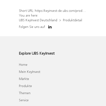
Short URL:
https://keyinvest-de.ubs.com/produkt/detail/index/isin/DE000WA7TXD2
You are here:
UBS KeyInvest Deutschland
Produktdetail
Folgen Sie uns auf
Explore UBS KeyInvest
Home
Mein KeyInvest
Märkte
Produkte
Themen
Service