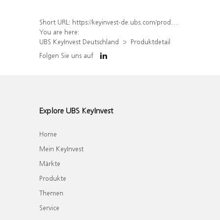
Short URL:
https://keyinvest-de.ubs.com/produkt/detail/index/isin/DE000WA7TX02
You are here:
UBS KeyInvest Deutschland
Produktdetail
Folgen Sie uns auf
Explore UBS KeyInvest
Home
Mein KeyInvest
Märkte
Produkte
Themen
Service