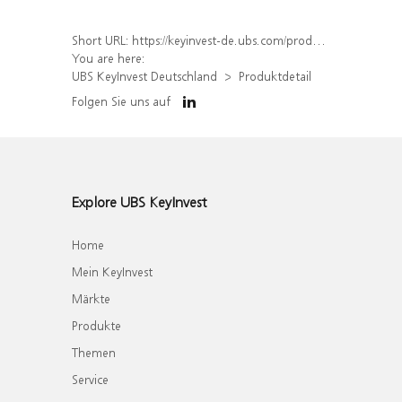
Short URL:
https://keyinvest-de.ubs.com/produkt/detail/index/isin/DE000WA7TRY0
You are here:
UBS KeyInvest Deutschland
Produktdetail
Folgen Sie uns auf
Explore UBS KeyInvest
Home
Mein KeyInvest
Märkte
Produkte
Themen
Service