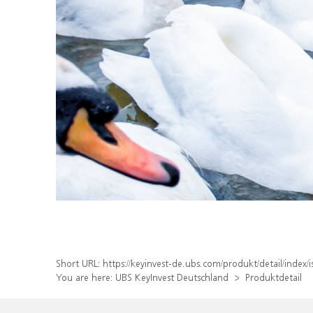
Short URL:
https://keyinvest-de.ubs.com/produkt/detail/inde
You are here:
UBS KeyInvest Deutschland
Produktdetail