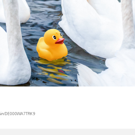
x/isin/DE000WA7TRK9