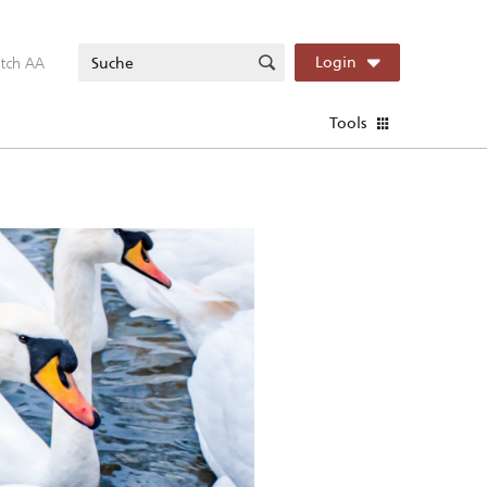
itch AA
Login
Tools