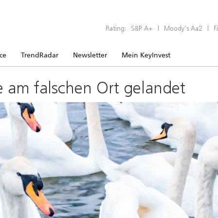
Rating:
S&P A+
|
Moody’s Aa2
|
F
ice
TrendRadar
Newsletter
Mein KeyInvest
e am falschen Ort gelandet