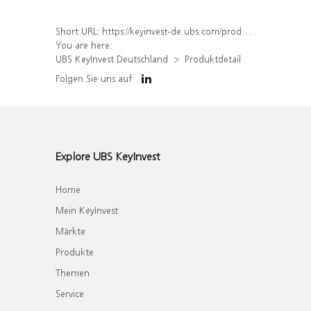
Short URL:
https://keyinvest-de.ubs.com/produkt/detail/index/isin/DE000WA7TLX5
You are here:
UBS KeyInvest Deutschland
Produktdetail
Folgen Sie uns auf
Explore UBS KeyInvest
Home
Mein KeyInvest
Märkte
Produkte
Themen
Service