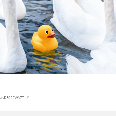
x/isin/DE000WA7TLU1