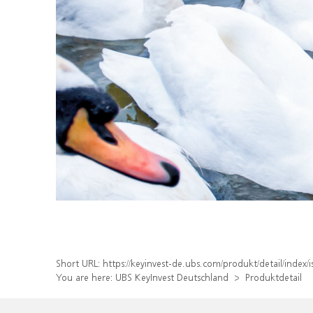
Short URL:
https://keyinvest-de.ubs.com/produkt/detail/inde
You are here:
UBS KeyInvest Deutschland
Produktdetail