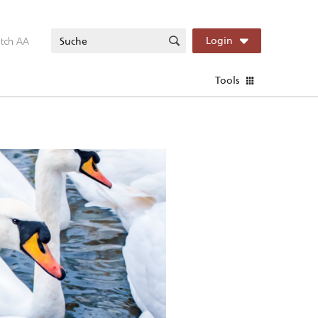
itch AA
Login
Tools