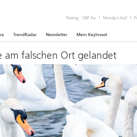
Rating:
S&P A+
|
Moody’s Aa2
|
F
ice
TrendRadar
Newsletter
Mein KeyInvest
e am falschen Ort gelandet