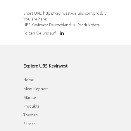
Short URL:
https://keyinvest-de.ubs.com/produkt/detail/index/isin/DE000WA7TLQ9
You are here:
UBS KeyInvest Deutschland
Produktdetail
Folgen Sie uns auf
Explore UBS KeyInvest
Home
Mein KeyInvest
Märkte
Produkte
Themen
Service